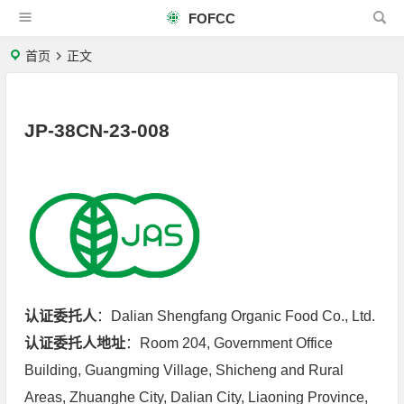
FOFCC
首页
正文
JP-38CN-23-008
认证委托人
：Dalian Shengfang Organic Food Co., Ltd.
认证委托人地址
：Room 204, Government Office
Building, Guangming Village, Shicheng and Rural
Areas, Zhuanghe City, Dalian City, Liaoning Province,