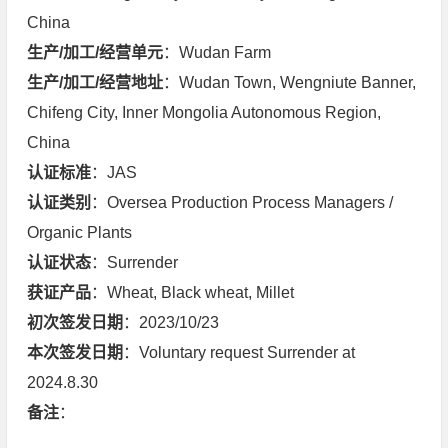
China
生产/加工/经营单元
：Wudan Farm
生产/加工/经营地址
：Wudan Town, Wengniute Banner,
Chifeng City, Inner Mongolia Autonomous Region,
China
认证标准
：JAS
认证类别
：Oversea Production Process Managers /
Organic Plants
认证状态
：Surrender
获证产品
：Wheat, Black wheat, Millet
初次签发日期
：2023/10/23
本次签发日期
：Voluntary request Surrender at
2024.8.30
备注
：