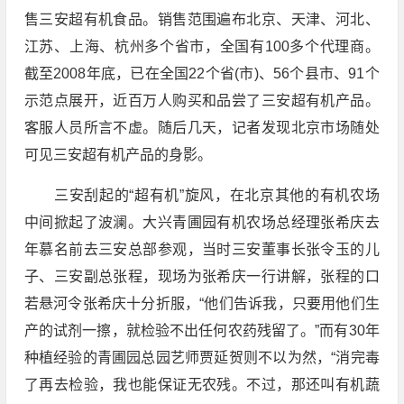
售三安超有机食品。销售范围遍布北京、天津、河北、
江苏、上海、杭州多个省市，全国有100多个代理商。
截至2008年底，已在全国22个省(市)、56个县市、91个
示范点展开，近百万人购买和品尝了三安超有机产品。
客服人员所言不虚。随后几天，记者发现北京市场随处
可见三安超有机产品的身影。
三安刮起的“超有机”旋风，在北京其他的有机农场
中间掀起了波澜。大兴青圃园有机农场总经理张希庆去
年慕名前去三安总部参观，当时三安董事长张令玉的儿
子、三安副总张程，现场为张希庆一行讲解，张程的口
若悬河令张希庆十分折服，“他们告诉我，只要用他们生
产的试剂一擦，就检验不出任何农药残留了。”而有30年
种植经验的青圃园总园艺师贾延贺则不以为然，“消完毒
了再去检验，我也能保证无农残。不过，那还叫有机蔬