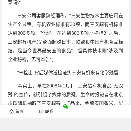
菜吗?”
三安公司客服魏经理称，“三安生物技术主要应用在
生产全过程，有机农业标准有30项，而三安超有机标准
达到300多项。”他说，在达到300多项严格标准之后，
三安超有机产品“全面超越日本、欧盟和中国有机食品标
准，是当今世界最安全的食品”，但具体技术则“涉及到
企业秘密，无可奉告”。
“未检出”背后媒体送检证实三安有机米有化学残留
事实上，早在2008年11月，三安超有机食品“无农
残”的宣传，就引起了媒体的质疑。生命时报记者在北京
市场随机抽取了三安超有机精品米、金豚泰国香米、华
首页
联系
藤小站米、日本新澙县米4种大米，送交北京市理化分析
测试中心进行营养及安全性检验。该检测中心是北京奥
组委定点食品检测机构之一。