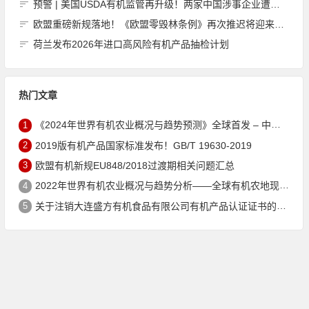
预警 | 美国USDA有机监管再升级！两家中国涉事企业遭严查，2025年进口数据全面公开
欧盟重磅新规落地！《欧盟零毁林条例》再次推迟将迎来重大调整，企业合规负担大幅减轻
荷兰发布2026年进口高风险有机产品抽检计划
热门文章
1
《2024年世界有机农业概况与趋势预测》全球首发 – 中国有机市场规模跻身世界第三
2
2019版有机产品国家标准发布！GB/T 19630-2019
3
欧盟有机新规EU848/2018过渡期相关问题汇总
4
2022年世界有机农业概况与趋势分析——全球有机农地现状与有机食品（含饮料）市场
5
关于注销大连盛方有机食品有限公司有机产品认证证书的公告