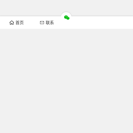
首页
联系
推荐栏目
机构新闻
通知公告
行业资讯
法律法规
知识简介
关注FOFCC