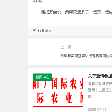
制造。
连战方面说，两岸交流多了，送茶、送
行业资讯
上一篇
欧盟和美国签署达成有机等同协
关于邀请参加
新闻中心
各有机认证农产
暨第十五届辽宁
届...
2026-07-03