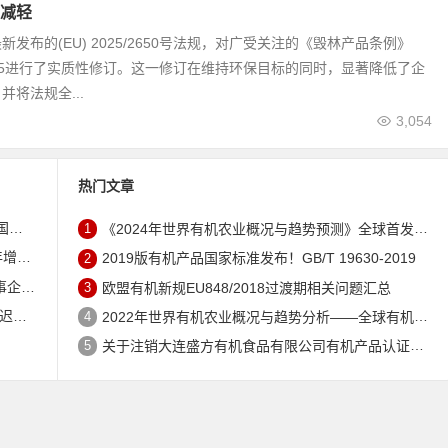
减轻
发布的(EU) 2025/2650号法规，对广受关注的《毁林产品条例》
3/1115进行了实质性修订。这一修订在维持环保目标的同时，显著降低了企
将法规全...
3,054
热门文章
函
1
《2024年世界有机农业概况与趋势预测》全球首发 – 中国有机市场规模跻身世界第三
0%
2
2019版有机产品国家标准发布！GB/T 19630-2019
面公开
3
欧盟有机新规EU848/2018过渡期相关问题汇总
减轻
4
2022年世界有机农业概况与趋势分析——全球有机农地现状与有机食品（含饮料）市场
5
关于注销大连盛方有机食品有限公司有机产品认证证书的公告