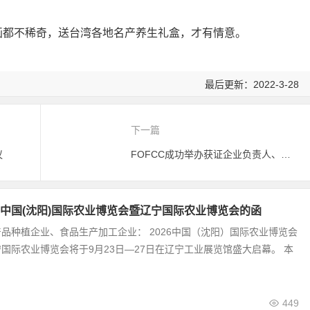
画都不稀奇，送台湾各地名产养生礼盒，才有情意。
最后更新：2022-3-28
下一篇
议
FOFCC成功举办获证企业负责人、内检员培训班
中国(沈阳)国际农业博览会暨辽宁国际农业博览会的函
品种植企业、食品生产加工企业： 2026中国（沈阳）国际农业博览会
国际农业博览会将于9月23日—27日在辽宁工业展览馆盛大启幕。 本
449