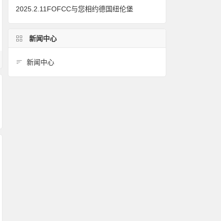
2025.2.11FOFCC与您相约德国纽伦堡
新闻中心
新闻中心