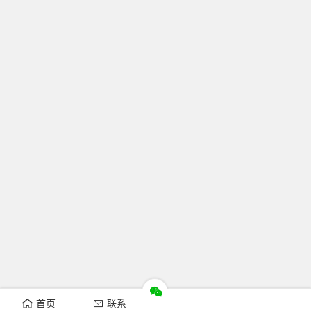
首页
联系