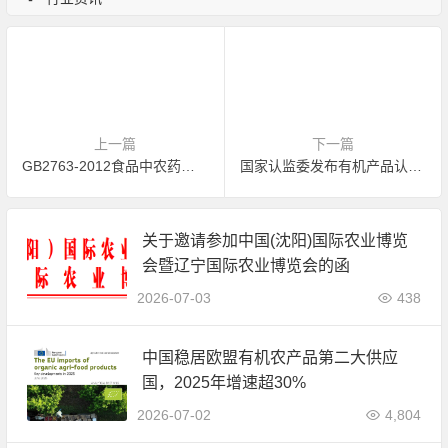
上一篇
下一篇
GB2763-2012食品中农药最大残留限量
国家认监委发布有机产品认证配套文件
关于邀请参加中国(沈阳)国际农业博览
会暨辽宁国际农业博览会的函
2026-07-03
438
中国稳居欧盟有机农产品第二大供应
国，2025年增速超30%
2026-07-02
4,804