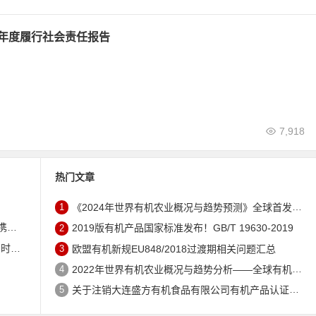
24年度履行社会责任报告
7,918
热门文章
1
《2024年世界有机农业概况与趋势预测》全球首发 – 中国有机市场规模跻身世界第三
未来
2
2019版有机产品国家标准发布！GB/T 19630-2019
证机构
3
欧盟有机新规EU848/2018过渡期相关问题汇总
4
2022年世界有机农业概况与趋势分析——全球有机农地现状与有机食品（含饮料）市场
5
关于注销大连盛方有机食品有限公司有机产品认证证书的公告