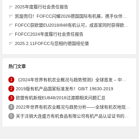
2025年度履行社会责任报告
凯旋而归！FOFCC闪耀2026德国国际有机展，携手伙伴共拓全球有机新未来
FOFCC获欧盟EU2018/848有机认可，成首家同时获得欧盟、北美、日本有机认可的中国内资认证机构
FOFCC2024年度履行社会责任报告
2025.2.11FOFCC与您相约德国纽伦堡
热门文章
1
《2024年世界有机农业概况与趋势预测》全球首发 – 中国有机市场规模跻身世界第三
2
2019版有机产品国家标准发布！GB/T 19630-2019
3
欧盟有机新规EU848/2018过渡期相关问题汇总
4
2022年世界有机农业概况与趋势分析——全球有机农地现状与有机食品（含饮料）市场
5
关于注销大连盛方有机食品有限公司有机产品认证证书的公告