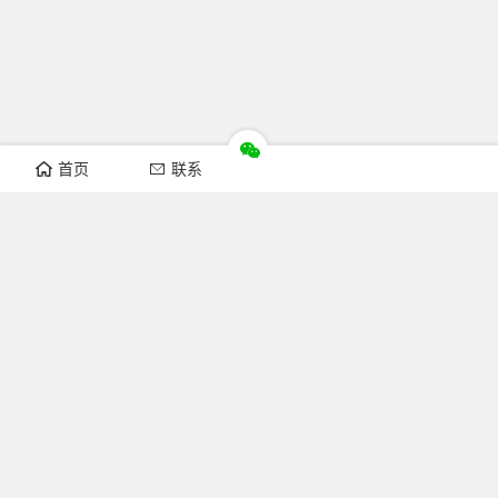
首页
联系
推荐栏目
机构新闻
通知公告
行业资讯
法律法规
知识简介
关注FOFCC