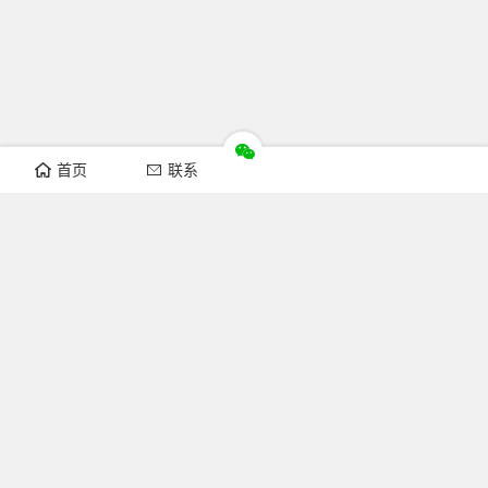
首页
联系
推荐栏目
机构新闻
通知公告
行业资讯
法律法规
知识简介
关注FOFCC