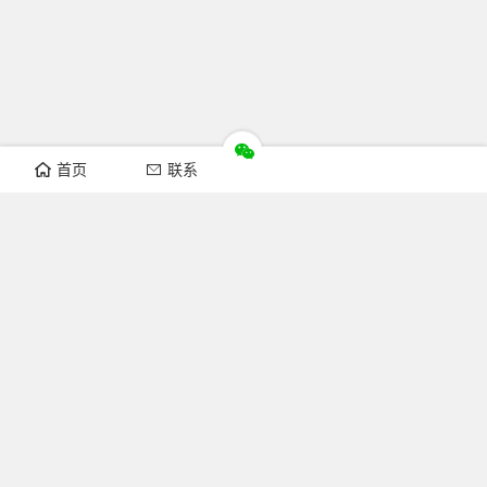
首页
联系
推荐栏目
机构新闻
通知公告
行业资讯
法律法规
知识简介
关注FOFCC