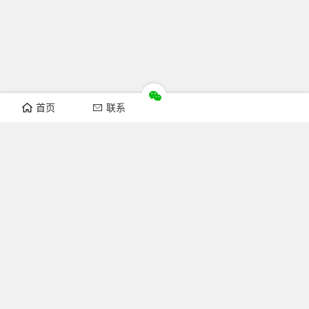
首页
联系
推荐栏目
机构新闻
通知公告
行业资讯
法律法规
知识简介
关注FOFCC