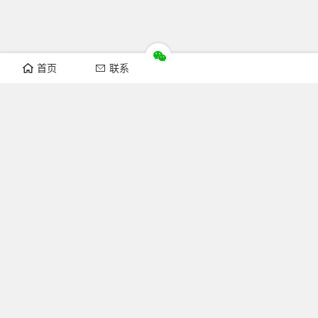
首页
联系
推荐栏目
机构新闻
通知公告
行业资讯
法律法规
知识简介
关注FOFCC