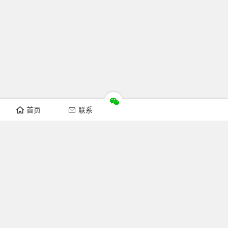
首页
联系
推荐栏目
机构新闻
通知公告
行业资讯
法律法规
知识简介