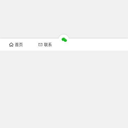
首页
联系
推荐栏目
机构新闻
通知公告
行业资讯
法律法规
知识简介
关注FOFCC