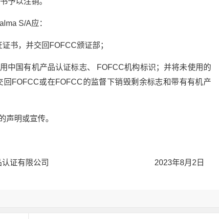
证证书予以注销。
ma S/A应：
证证书，并交回FOFCC颁证部；
用中国有机产品认证标志、 FOFCC机构标识；并将未使用的
交回FOFCC或在FOFCC的监督下销毁剩余标志和带有有机产
的声明或宣传。
证有限公司 2023年8月2日