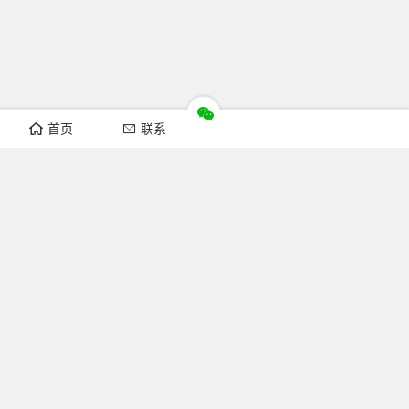
首页
联系
推荐栏目
机构新闻
通知公告
行业资讯
法律法规
知识简介
关注FOFCC