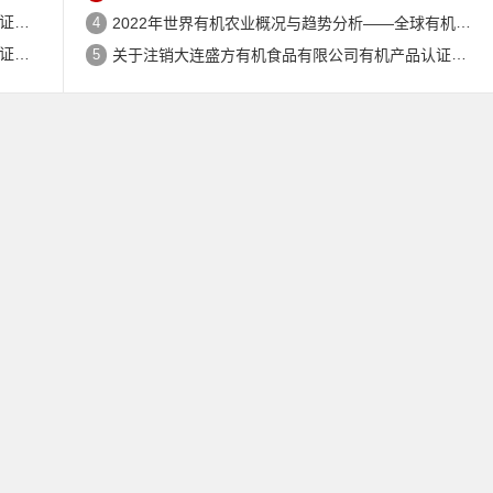
公告
4
2022年世界有机农业概况与趋势分析——全球有机农地现状与有机食品（含饮料）市场
公告
5
关于注销大连盛方有机食品有限公司有机产品认证证书的公告