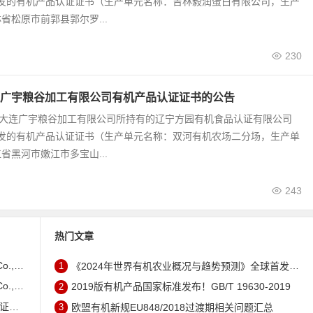
颁发的有机产品认证证书（生产单元名称：吉林毅润蛋白有限公司，生产
省松原市前郭县郭尔罗...
230
广宇粮谷加工有限公司有机产品认证证书的公告
9号 大连广宇粮谷加工有限公司所持有的辽宁方园有机食品认证有限公司
颁发的有机产品认证证书（生产单元名称：双河有机农场二分场，生产单
省黑河市嫩江市多宝山...
243
热门文章
证书的公告
1
《2024年世界有机农业概况与趋势预测》全球首发 – 中国有机市场规模跻身世界第三
证书的公告
2
2019版有机产品国家标准发布！GB/T 19630-2019
公告
3
欧盟有机新规EU848/2018过渡期相关问题汇总