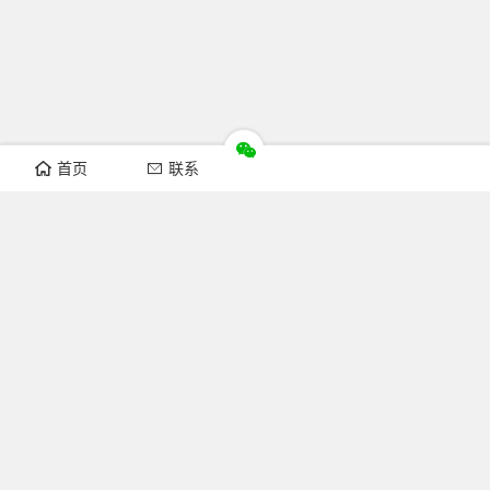
首页
联系
推荐栏目
机构新闻
通知公告
行业资讯
法律法规
知识简介
关注FOFCC