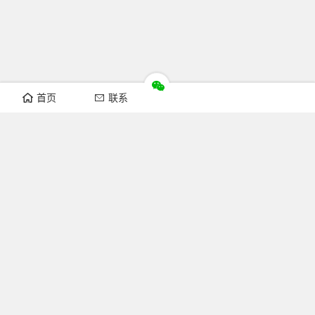
首页
联系
推荐栏目
机构新闻
通知公告
行业资讯
法律法规
知识简介
关注FOFCC