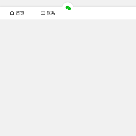
首页
联系
推荐栏目
机构新闻
通知公告
行业资讯
法律法规
知识简介
关注FOFCC