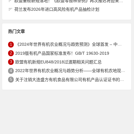
欧盟重磅新规落地！《欧盟零毁林条例》再次推迟将迎来重大调整，企业合规负担大幅减轻
荷兰发布2026年进口高风险有机产品抽检计划
热门文章
1
《2024年世界有机农业概况与趋势预测》全球首发 – 中国有机市场规模跻身世界第三
2
2019版有机产品国家标准发布！GB/T 19630-2019
3
欧盟有机新规EU848/2018过渡期相关问题汇总
4
2022年世界有机农业概况与趋势分析——全球有机农地现状与有机食品（含饮料）市场
5
关于注销大连盛方有机食品有限公司有机产品认证证书的公告