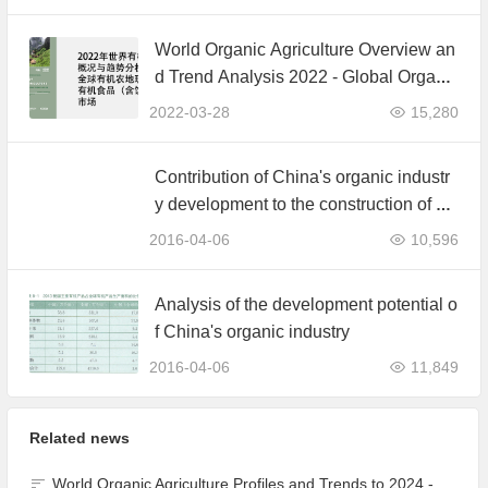
World Organic Agriculture Overview an
d Trend Analysis 2022 - Global Organi
c Farmland Status and Organic Food (i
2022-03-28
15,280
ncluding Beverages) Market
Contribution of China's organic industr
y development to the construction of ec
ological civilisation
2016-04-06
10,596
Analysis of the development potential o
f China's organic industry
2016-04-06
11,849
Related news
World Organic Agriculture Profiles and Trends to 2024 - China's Organic Market Ranks Third in the World