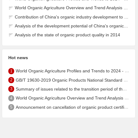
World Organic Agriculture Overview and Trend Analysis 2022 - Global Organic Farmland Status and Organic Food (including Beverages) Market
Contribution of China's organic industry development to the construction of ecological civilisation
Analysis of the development potential of China's organic industry
Analysis of the state of organic product quality in 2014
Hot news
1
World Organic Agriculture Profiles and Trends to 2024 - China's Organic Market Ranks Third in the World
2
GB/T 19630-2019 Organic Products National Standard has been published!
3
Summary of issues related to the transition period of the new EU organic regulation EU848/2018
4
World Organic Agriculture Overview and Trend Analysis 2022 - Global Organic Farmland Status and Organic Food (including Beverages) Market
5
Announcement on cancellation of organic product certification of Dalian Shengfang Organic Food Co. Ltd.