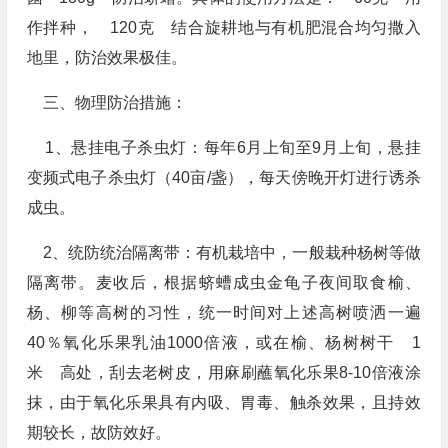
作拌种， 120克 结合旋耕地与有机肥混合均匀撒入
地里，防治效果极佳。
三、物理防治措施：
1、悬挂电子杀虫灯：每年6月上旬至9月上旬，悬挂
变频式电子杀虫灯（40亩/盏），每天傍晚开灯进行诱杀
成虫。
2、统防统治隔离带：有机栽培中，一般栽种杨树等做
隔离带。麦收后，根据蛴螬成虫金龟子夜间取食榆、
杨、柳等高树的习性，统一时间对上述高树喷洒一遍
40％氧化乐果乳油1000倍液，或在榆、杨树树干 1
米 高处，刮去老树皮，用麻刷蘸氧化乐果8-10倍液涂
抹，由于氧化乐果具有内吸、胃毒、触杀效果，且持效
期较长，故防效好。