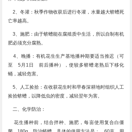
2、冬灌：秋季作物收获后进行冬灌，水量越大蛴螬死
亡率越高。
3、施肥：由于蛴螬能在腐殖质中生活，所以自制有机
肥必须充分腐熟。
4、晚播：有机花生生产基地播种期要适当推迟（可
至 5月1日 前后播种），使较多蛴螬老熟后下移化
蛹，减轻危害。
5、人工捡拾：在收获花生时和早春深耕地时组织人工
捡拾蛴螬，以降低虫的密度，减轻翌年为害。
二、化学防治：
花生播种前，结合拌种、施肥，每亩使用复合白僵
菌 180g 防治蛴螬。具体的使用方法是： 60克 用